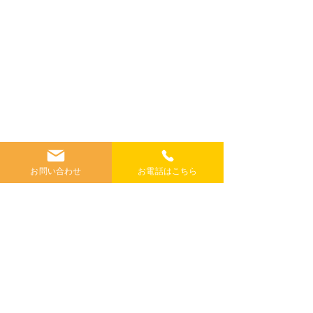
お問い合わせ
お電話はこちら
コメント
コメントを追加…
お家づくり相談会 ほぼ
理想の土地探
毎日開催
無料開催