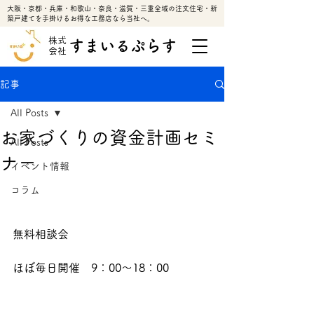
大阪・京都・兵庫・和歌山・奈良・滋賀・三重全域の注文住宅・新
築戸建てを手掛けるお得な工務店なら当社へ。
株式
すまいるぷらす
会社
記事
All Posts
お家づくりの資金計画セミ
All Posts
ナー
イベント情報
コラム
無料相談会
ほぼ毎日開催　9：00～18：00