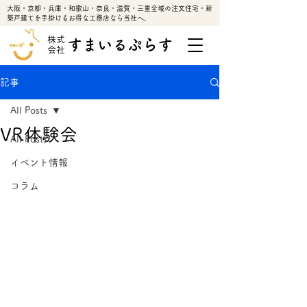
大阪・京都・兵庫・和歌山・奈良・滋賀・三重全域の注文住宅・新
築戸建てを手掛けるお得な工務店なら当社へ。
株式
すまいるぷらす
会社
記事
All Posts
VR体験会
All Posts
イベント情報
コラム