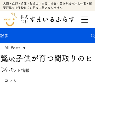
大阪・京都・兵庫・和歌山・奈良・滋賀・三重全域の注文住宅・新
築戸建てを手掛けるお得な工務店なら当社へ。
株式
すまいるぷらす
会社
記事
All Posts
賢い子供が育つ間取りのヒ
All Posts
ント
イベント情報
コラム