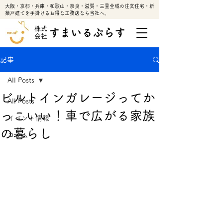
大阪・京都・兵庫・和歌山・奈良・滋賀・三重全域の注文住宅・新
築戸建てを手掛けるお得な工務店なら当社へ。
株式
すまいるぷらす
会社
記事
All Posts
ビルトインガレージってか
All Posts
っこいい！車で広がる家族
イベント情報
の暮らし
コラム