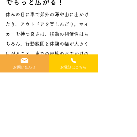
でもっと広がる！
休みの日に車で郊外の海や山に出かけ
たり、アウトドアを楽しんだり。マイ
カーを持つ良さは、移動の利便性はも
ちろん、行動範囲と体験の幅が大きく
広がること。車での家族のおでかけの
たびに、育ちざかりのお子さんの視野
お問い合わせ
お電話はこちら
も大きく広がるでしょう。
もちろん、部屋内から見えるガレージ
は、DIYをはじめとする趣味を通じて
家族のコミュニケーションも盛り上が
ります。車やバイク好きなファミリー
をはじめ、趣味を楽しみたい！　とい