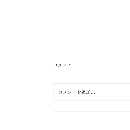
コメント
コメントを追加…
モニターハウス募集中！（限
定１棟）